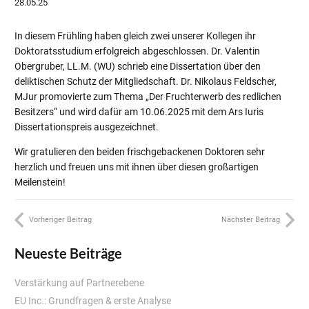
28.05.25
In diesem Frühling haben gleich zwei unserer Kollegen ihr
Doktoratsstudium erfolgreich abgeschlossen. Dr. Valentin
Obergruber, LL.M. (WU) schrieb eine Dissertation über den
deliktischen Schutz der Mitgliedschaft. Dr. Nikolaus Feldscher,
MJur promovierte zum Thema „Der Fruchterwerb des redlichen
Besitzers“ und wird dafür am 10.06.2025 mit dem Ars Iuris
Dissertationspreis ausgezeichnet.
Wir gratulieren den beiden frischgebackenen Doktoren sehr
herzlich und freuen uns mit ihnen über diesen großartigen
Meilenstein!
Vorheriger Beitrag
Nächster Beitrag
Neueste Beiträge
Verstärkung auf Partnerebene
EU Inc.: Grundfragen & erste Analyse