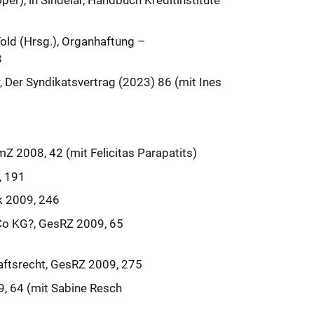
per), in Sindelar, Handbuch Kreditinstitute
old (Hrsg.), Organhaftung –
3
, Der Syndikatsvertrag (2023) 86 (mit Ines
Z 2008, 42 (mit Felicitas Parapatits)
, 191
k 2009, 246
Co KG?, GesRZ 2009, 65
ftsrecht, GesRZ 2009, 275
9, 64 (mit Sabine Resch