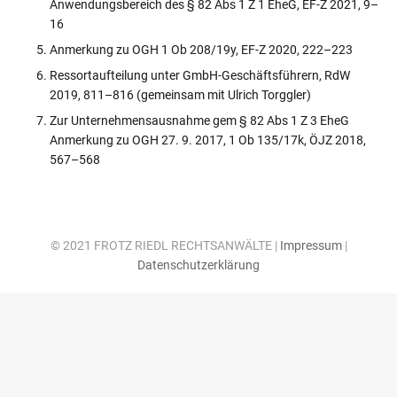
Anwendungsbereich des § 82 Abs 1 Z 1 EheG, EF-Z 2021, 9–
16
Anmerkung zu OGH 1 Ob 208/19y, EF-Z 2020, 222–223
Ressortaufteilung unter GmbH-Geschäftsführern, RdW
2019, 811–816 (gemeinsam mit Ulrich Torggler)
Zur Unternehmensausnahme gem § 82 Abs 1 Z 3 EheG
Anmerkung zu OGH 27. 9. 2017, 1 Ob 135/17k, ÖJZ 2018,
567–568
© 2021 FROTZ RIEDL RECHTSANWÄLTE |
Impressum
|
Datenschutzerklärung