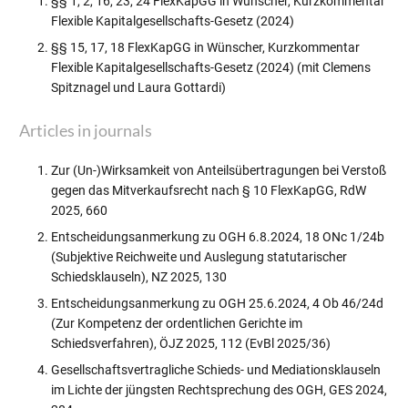
§§ 1, 2, 16, 23, 24 FlexKapGG in Wünscher, Kurzkommentar
Flexible Kapitalgesellschafts-Gesetz (2024)
§§ 15, 17, 18 FlexKapGG in Wünscher, Kurzkommentar
Flexible Kapitalgesellschafts-Gesetz (2024) (mit Clemens
Spitznagel und Laura Gottardi)
Articles in journals
Zur (Un-)Wirksamkeit von Anteilsübertragungen bei Verstoß
gegen das Mitverkaufsrecht nach § 10 FlexKapGG, RdW
2025, 660
Entscheidungsanmerkung zu OGH 6.8.2024, 18 ONc 1/24b
(Subjektive Reichweite und Auslegung statutarischer
Schiedsklauseln), NZ 2025, 130
Entscheidungsanmerkung zu OGH 25.6.2024, 4 Ob 46/24d
(Zur Kompetenz der ordentlichen Gerichte im
Schiedsverfahren), ÖJZ 2025, 112 (EvBl 2025/36)
Gesellschaftsvertragliche Schieds- und Mediationsklauseln
im Lichte der jüngsten Rechtsprechung des OGH, GES 2024,