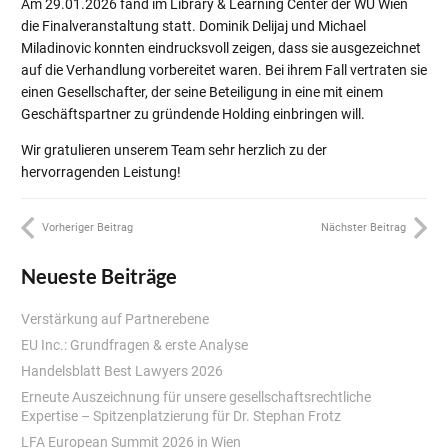
Am 29.01.2026 fand im Library & Learning Center der WU Wien
die Finalveranstaltung statt. Dominik Delijaj und Michael
Miladinovic konnten eindrucksvoll zeigen, dass sie ausgezeichnet
auf die Verhandlung vorbereitet waren. Bei ihrem Fall vertraten sie
einen Gesellschafter, der seine Beteiligung in eine mit einem
Geschäftspartner zu gründende Holding einbringen will.
Wir gratulieren unserem Team sehr herzlich zu der
hervorragenden Leistung!
Vorheriger Beitrag
Nächster Beitrag
Neueste Beiträge
Verstärkung auf Partnerebene
EU Inc.: Grundfragen & erste Analyse
Handelsblatt Best Lawyers 2026
Erneute Auszeichnung für unsere gesellschaftsrechtliche
Expertise – Spitzenplatzierung für Dr. Stephan Frotz
LFA European Summit 2026 in Wien