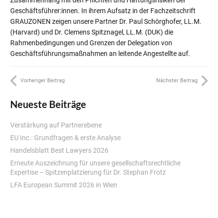
Geschäftsführer:innen. In ihrem Aufsatz in der Fachzeitschrift
GRAUZONEN zeigen unsere Partner Dr. Paul Schörghofer, LL.M.
(Harvard) und Dr. Clemens Spitznagel, LL.M. (DUK) die
Rahmenbedingungen und Grenzen der Delegation von
Geschäftsführungsmaßnahmen an leitende Angestellte auf.
Vorheriger Beitrag
Nächster Beitrag
Neueste Beiträge
Verstärkung auf Partnerebene
EU Inc.: Grundfragen & erste Analyse
Handelsblatt Best Lawyers 2026
Erneute Auszeichnung für unsere gesellschaftsrechtliche
Expertise – Spitzenplatzierung für Dr. Stephan Frotz
LFA European Summit 2026 in Wien